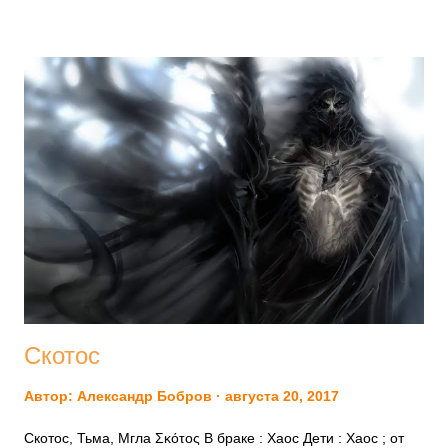
убила детей Ино , погубила своих собственных, не зная
этого. Она обманулась из-за кормилицы, которая
перепутала на них одежду. Узнав об этом, Фемисто убила
себя. 2. ИНО 2) Когда Ино , дочь Кадма и Гармонии ,
захотела убить Фрикса и Геллу , детей Тучи , она созвала
всех женщин царства и подговорила их поджарить семена,
которые пойдут на посев, чтобы они не родили; тогда
наступили бесплодие и недостаток хлеба, и весь город стал
вымирать, частью от голода, частью от болезни. Афамант
послал стражника в Дельфы вопросить об этом, а Ино
подучила тог...
Скотос
Автор:
Александр Бобров
августа 20, 2017
Скотос, Тьма, Мгла Σκότος В браке : Хаос Дети : Хаос ; от