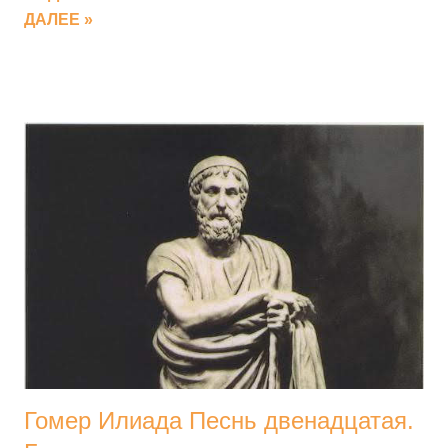
κατήλθομεν ἠδὲ θάλασσαν, νῆα μὲν ἂρ πάμπρωτον ἐρύσσαμεν
ДАЛЕЕ »
εἰς ἅλα δῖαν, ἐν δ᾽ ἱστὸν τιθέμεσθα καὶ ἱστία νηὶ μελαίνῃ, ἐν δὲ τὰ
μῆλα λαβόντες ἐβήσαμεν, ἂν δὲ καὶ αὐτοὶ 5 С тяж­кой печа­
лью на серд­це, роняя обиль­ные сле­зы. Был вослед кораб­
лю чер­но­но­со­му ветер попут­ный, Парус взду­ваю­щий, доб­
рый това­рищ, нам послан Цир­це­ей В косах пре­крас­ных,
боги­ней ужас­ною с речью люд­скою. Мач­ту поста­вив и сна­
сти нала­див­ши все, в кораб­ле мы βαίνομεν ἀχνύμενοι
θαλερὸν κατὰ δάκρυ χέοντες. ἡμῖν δ᾽ αὖ κατόπισθε νεὸς
κυανοπρῴροιο ἴκμενον οὖρον ἵει πλησίστιον, ἐσθλὸν ἑταῖρον,
Κίρκη εὐπλόκαμος, δει...
Гомер Илиада Песнь двенадцатая.