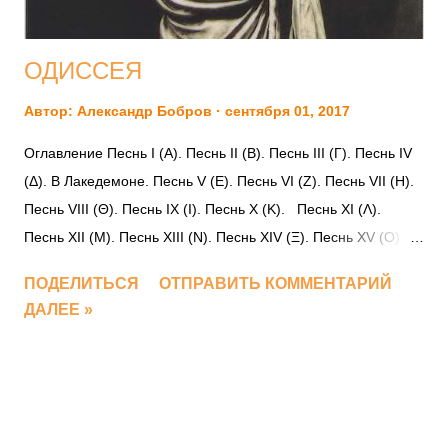
ОДИССЕЯ
Автор:
Александр Бобров
сентября 01, 2017
Оглавление Песнь I (Α). Песнь II (Β). Песнь III (Γ). Песнь IV
(Δ). В Лакедемоне. Песнь V (Ε). Песнь VI (Ζ). Песнь VII (Η).
Песнь VIII (Θ). Песнь IX (Ι). Песнь X (Κ). Песнь XI (Λ).
Песнь XII (Μ). Песнь XIII (Ν). Песнь XIV (Ξ). Песнь XV (Ο).
Песнь XVI (Π). Песнь XVII (Ρ). Песнь XVIII (Σ). Песнь XIX (Τ).
ПОДЕЛИТЬСЯ
ОТПРАВИТЬ КОММЕНТАРИЙ
Песнь XX (Υ). Песнь XXI (Φ). Песнь XXII (Χ). Песнь XXIII (Ψ).
ДАЛЕЕ »
Песнь XXIV (Ω). И. В. Феленковская. Словарь
мифологических имен и географических названий к
«Одиссее».