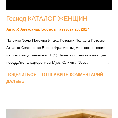
Гесиод КАТАЛОГ ЖЕНЩИН
Автор:
Александр Бобров
августа 29, 2017
Потомки Эола Потомки Инаха Потомки Пеласга Потомки
Атланта Сватовство Елены Фрагменты, местоположение
которых не установлено 1 (1) Ныне ж о племени женщин
поведайте, сладкоречивы Музы Олимпа, Зевса
эгидодержавного дщери, Кои тогда наилучшими были…
ПОДЕЛИТЬСЯ
ОТПРАВИТЬ КОММЕНТАРИЙ
Пояс они разрешали… Связью с богами сплетясь…
ДАЛЕЕ »
Общими были тогда и пиры, и общими встречи Между
бессмертных богов и смертных земных человеков. Вовсе
они не равны… Мужи и жены… 10 Старость в сердце
изведав… Эти всегда обладают возлюбленным младости,
цветом, Юные, тех же… Младостью чуждые смерти… Оных