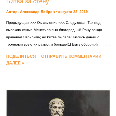
Битва за стену
Автор:
Александр Бобров
августа 22, 2019
Предыдущая >>> Оглавление <<< Следующая Так под
высокою сенью Менетиев сын благородный Рану вождя
врачевал Эврипила; но битва пылала: Бились данаи с
троянами всею их ратью; и больше[1] Быть обороной
данаям не мог уж ни ров, ни твердыня 5 Крепкая, та, что
ПОДЕЛИТЬСЯ
ОТПРАВИТЬ КОММЕНТАРИЙ
воздвигли судам на защиту и окрест Рвом обвели: не
ДАЛЕЕ »
почтили они гекатомбой бессмертных, Их не молили, да в
стане суда и добычи народа Зданье блюдет.[2] Не по воле
бессмертных воздвигнуто было Здание то, и не долго оно
на земле уцелело: 10 Гектор доколе дышал, и Пелид
бездействовал гневный, И доколе нерушенным град
возвышался Приамов, Гордое зданье данаев, стена
невредимой стояла, Но когда как троянские в брани погибли