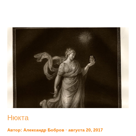
τοῖσιν δ᾽ ἡγεμόνευ᾽ ἱερὸν μένος Ἀλκινόοιο 5 К пло­ща­ди, где
невда­ли кораб­ли нахо­ди­лись феа­ков. К месту при­шед­ши,
усе­лись на глад­ко оте­сан­ных кам­нях Рядом друг с дру­гом.
Пал­ла­да ж Афи­на пошла через город, Вест­ни­ка образ при­
няв при царе Алки­ное разум­ном, В мыс­лях имея сво­их воз­
вра­ще­нье домой Одис­сея. Φαιήκων ἀγορήνδ᾽, ἥ σφιν
παρὰ νηυσὶ τέτυκτο. ἐλθόντες δὲ καθῖζον ἐπὶ ξεστοῖσι λίθοισι
πλησίον. ἡ δ᾽ ἀνὰ ἄστυ μετῴχετο Παλλὰς Ἀθήνη εἰδομένη
κήρυκι δαΐφρονος Ἀλκινόοιο, νόστον Ὀδυσσῆι μεγ...
Нюкта
Автор:
Александр Бобров
августа 20, 2017