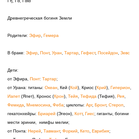
Γῆ, Γᾶ, Γαῖα
Древнегреческая богиня Земли
Родители:
Эфир
,
Гемера
В браке:
Эфир
,
Понт
,
Уран
,
Тартар
,
Гефест
,
Посейдон
,
Зевс
Дети:
от Эфира,
Понт
:
Тартар
;
от Урана: титаны:
Океан
, Кей (
Кой
), Криос (
Крий
),
Гиперион
,
Иапет
(Япет), Кронос (
Крон
),
Тейя
,
Тефида
(Тефия),
Рея
,
Фемида
,
Мнемосина
,
Феба
; циклопы:
Арг
,
Бронт
,
Стероп
,
гекатонхейры:
Бриарей
(Эгеон),
Котт
,
Гиес
; гиганты, богини
мести эринии, нимфы мелии;
от Понта:
Нерей
,
Тавмант
,
Форкий
,
Кето
,
Еврибия
;