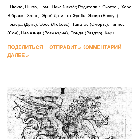
Нюкта, Никта, Ночь, Нокс Νυκτός Родители : Скотос , Хаос
В браке : Хаос , Эреб Дети : от Эреба: Эфир (Воздух),
Гемера (День), Эрос (Любовь), Танатос (Смерть), Гипнос
(Сон), Немезида (Возмездие), Эрида (Раздор), Кера
(Насильственная смерть), Мом (бог злословия), Герас
ПОДЕЛИТЬСЯ
ОТПРАВИТЬ КОММЕНТАРИЙ
(Старость), Онир (Сновидения), Харон , Морос (Погибель),
ДАЛЕЕ »
Порфирион, Азид (Бедствие), Стикс , Мойры ( Клото ,
Лахесис , Атропос ), Геспериды ( Эгла , Гесперия , Эрифея
, Аретуса ), Воздержанность, Амицития (Дружба), Элея
(Элеос) (Милосердие), Разнузданность, Эпифрон,
Евфросина (+), Апата (Обман), Лисса (Бешенство,
Безумие), Филот, Ойзис, Долос, Гибрис, Контентио (раздор),
Дюмилес, Лим (Голод), Леф (Забвение), Алгос (Боль), Пон
(Наказание), Фраус, Сомнус Упоминается : Деяния Диониса
Песнь II Песнь IV Песнь V Песнь VII Песнь IX Песнь X Песнь
XII Песнь XIII Песнь XIV Песнь XVIII Песнь XXIV Песнь XXV