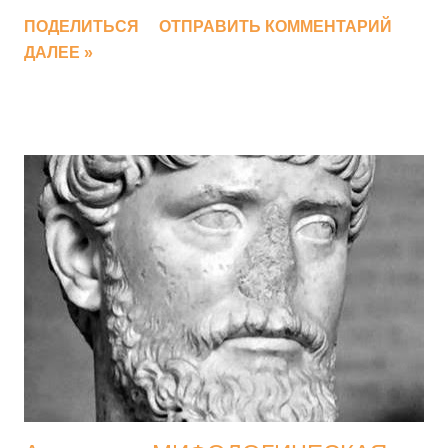
виде списка поколений. То есть родители указаны в списке
ПОДЕЛИТЬСЯ
ОТПРАВИТЬ КОММЕНТАРИЙ
с меньшей цифрой (номером) колена, а дети на один
ДАЛЕЕ »
номер больше. Обозначения используемые в Пантеоне: №
колена (поколения/уровня) / Имя бога , титана , героя или
мифологического существа (со * - неизвестен один из
родителей или один из прародителей, без * - непрерывное
поколение, с ** - неизвестны оба родителя, с (+) есть другие
персонажи древнегреческой мифологии с таким же
именем, при нажатии на + открывается страница со
списком этих персонажей) 0. ** Скотос (Мгла), **Хронос
(Время) * Хаос (первопричина) Нюкта (Ночь) Эреб (Мрак)
Эфир (Воздух), Гемера (День), Эрос (Любовь), Танатос
(Смерть), Гипнос (Сон), Немезида (Возмездие), Эрида
(Раздор), Кера (Наси...