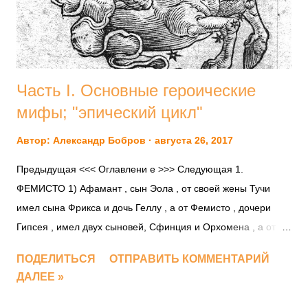
Песнь XX Песнь XXXI Песнь XXXVII Песнь XXXVIII Песнь
XXXVI Песнь XL Пе...
Часть I. Основные героические
мифы; "эпический цикл"
Автор:
Александр Бобров
августа 26, 2017
Предыдущая <<< Оглавлени е >>> Следующая 1.
ФЕМИСТО 1) Афамант , сын Эола , от своей жены Тучи
имел сына Фрикса и дочь Геллу , а от Фемисто , дочери
Гипсея , имел двух сыновей, Сфинция и Орхомена , а от
Ино , дочери Кадма , <еще> двух сыновей, Леарха и
ПОДЕЛИТЬСЯ
ОТПРАВИТЬ КОММЕНТАРИЙ
Меликерта . Фемисто , так как Ино лишила ее супруга,
ДАЛЕЕ »
захотела убить ее сыновей. Поэтому она тайно спряталась
во дворце и, дождавшись удобного случая, думая, что