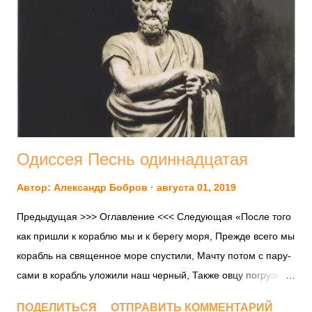
доче­рей, про­зван­ных тита­нида­ми, Тефию , Рею , Феми­ду ,
Мне­мо­си­ну , Фебу , Дио­ну, Тейю . (4) Гея , него­дуя по пово­
ду гибе­ли детей, сбро­шен­ных в Тар­тар , убеди­ла тита­нов
вос­стать про­тив отца и дала кри­вой сталь­ной меч Кро­ну .
Все т...
Одиссея Песнь одиннадцатая
Автор:
Александр Бобров
августа 01, 2019
Предыдущая >>> Оглавление <<< Следующая «После того
как при­шли к кораб­лю мы и к бере­гу моря, Преж­де все­го мы
корабль на свя­щен­ное море спу­сти­ли, Мач­ту потом с пару­
са­ми в корабль уло­жи­ли наш чер­ный, Так­же овцу погру­зи­ли
с бара­ном, под­ня­лись и сами «Αὐτὰρ ἐπεί ῥ᾽ ἐπὶ νῆα
ПОДЕЛИТЬСЯ
ОТПРАВИТЬ КОММЕНТАРИЙ