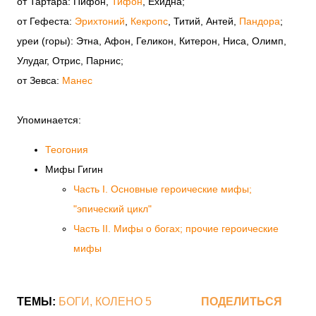
от Тартара: Пифон,
Тифон
, Ехидна;
от Гефеста:
Эрихтоний
,
Кекропс
, Титий, Антей,
Пандора
;
уреи (горы): Этна, Афон, Геликон, Китерон, Ниса, Олимп,
Улудаг, Отрис, Парнис;
от Зевса:
Манес
Упоминается:
Теогония
Мифы Гигин
Часть I. Основные героические мифы;
"эпический цикл"
Часть II. Мифы о богах; прочие героические
мифы
ТЕМЫ:
БОГИ
КОЛЕНО 5
ПОДЕЛИТЬСЯ