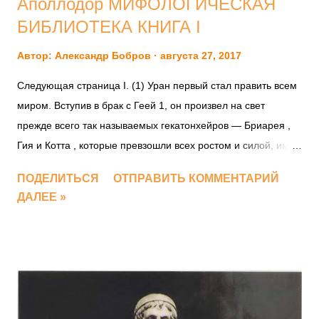
Аполлодор МИФОЛОГИЧЕСКАЯ
БИБЛИОТЕКА КНИГА I
Автор:
Александр Бобров
августа 27, 2017
Следующая страница I. (1) Уран пер­вый стал пра­вить всем
миром. Всту­пив в брак с Геей 1, он про­из­вел на свет
прежде все­го так назы­ва­е­мых гека­тон­хей­ров — Бри­а­рея ,
Гия и Кот­та , кото­рые пре­взо­шли всех ростом и силой, имея
по сто рук и по пяти­де­ся­ти голов каж­дый 2. (2) Вслед за
ПОДЕЛИТЬСЯ
ОТПРАВИТЬ КОММЕНТАРИЙ
ними роди­ла ему Гея кикло­пов — Арга , Сте­ро­па и Брон­та
ДАЛЕЕ »
3, каж­дый из кото­рых имел на лбу один глаз. Но Уран свя­
зал их и сбро­сил в Тар­тар 4. Это объ­ятое мра­ком место в
Аиде , уда­лен­ное от поверх­но­сти зем­ли на такое же рас­сто­
я­ние, как зем­ля от неба. (3) Затем Уран и Гея про­из­ве­ли на
свет сыновей, так назы­ва­е­мых тита­нов — Оке­а­на , Кея ,
Гипе­ри­о­на , Крия и Иапе­та , и после всех Кро­на 5, а так­же