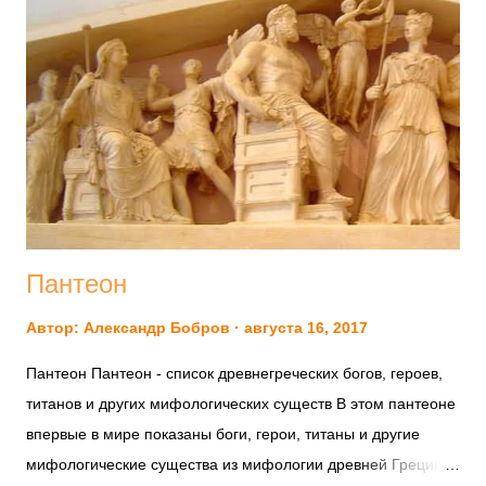
жен воспевайте, о Музы… Всех, с которыми Зевс
Олимпийский возлег дальнегромный, Семя излив… Также и
тех, Посейдон которых… 2 (56) Дева Пандора в чертогах
преславного Девкалиона С мощным Зевсом -отцом, что
владыка над всеми богами, Ложем она сочеталась, родив
многоборного Грека… 3 (7) Ею, принявшей зачатье от
радостногромного Зевса , Двое сынов рождены: Македон
конеборный с Магнетом, Во Пиерийском краю...
Пантеон
Автор:
Александр Бобров
августа 16, 2017
Пантеон Пантеон - список древнегреческих богов, героев,
титанов и других мифологических существ В этом пантеоне
впервые в мире показаны боги, герои, титаны и другие
мифологические существа из мифологии древней Греции в