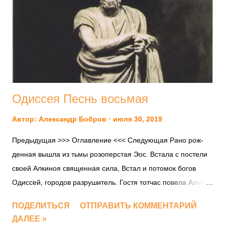
герои, Так и аргивские многие пали, другие спаслися, 15 И
когда, Илион на десятое лето разрушив, В черных судах
аргивяне отплыли к отчизне любезной, В оное время совет
Посейдаон и Феб сотворили[3] Стену разрушить,
могущество рек на нее устремивши Всех, что с Идейских
гор изли...
Одиссея Песнь восьмая
Автор:
Александр Бобров
июля 30, 2019
Предыдущая >>> Оглавление <<< Следующая Рано рож­
ден­ная вышла из тьмы розо­пер­стая Эос. Вста­ла с посте­ли
сво­ей Алки­ноя свя­щен­ная сила, Встал и пото­мок богов
Одис­сей, горо­дов раз­ру­ши­тель. Гостя тот­час пове­ла Алки­
ноя свя­щен­ная сила Ἦμος δ᾽ ἠριγένεια φάνη
ПОДЕЛИТЬСЯ
ОТПРАВИТЬ КОММЕНТАРИЙ
ῥοδοδάκτυλος Ἠώς, ὤρνυτ᾽ ἄρ᾽ ἐξ εὐνῆς ἱερὸν μένος
ДАЛЕЕ »
Ἀλκινόοιο, ἂν δ᾽ ἄρα διογενὴς ὦρτο πτολίπορθος Ὀδυσσεύς.