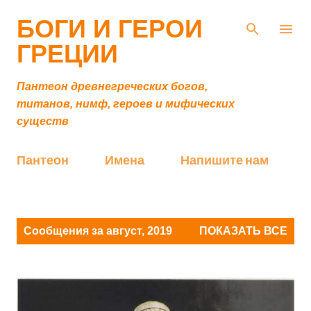
К основному контенту
БОГИ И ГЕРОИ
ГРЕЦИИ
Пантеон древнегреческих богов,
титанов, нимф, героев и мифических
существ
Пантеон
Имена
Напишите нам
С
Сообщения за август, 2019
ПОКАЗАТЬ ВСЕ
о
о
б
щ
е