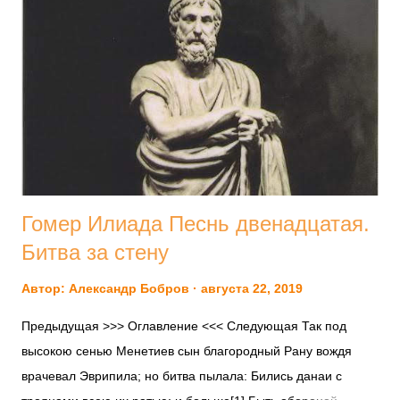
н
и
я
Гомер Илиада Песнь двенадцатая.
Битва за стену
Автор:
Александр Бобров
августа 22, 2019
Предыдущая >>> Оглавление <<< Следующая Так под
высокою сенью Менетиев сын благородный Рану вождя
врачевал Эврипила; но битва пылала: Бились данаи с