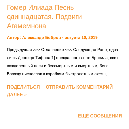
Гомер Илиада Песнь
одиннадцатая. Подвиги
Агамемнона
Автор:
Александр Бобров
августа 10, 2019
Предыдущая >>> Оглавление <<< Следующая Рано, едва
лишь Денница Тифона[1] прекрасного ложе Бросила, свет
вожделенный неся и бессмертным и смертным, Зевс
Вражду ниспослав к кораблям быстролетным ахеян,
Грозную вестницу, знаменье брани[2] несущую в дланях. 5
ПОДЕЛИТЬСЯ
ОТПРАВИТЬ КОММЕНТАРИЙ
Стала Вражда на огромнейший черный корабль Одиссея,
ДАЛЕЕ »
Бывший в средине, да крики ее обоюдно услышат В стане
далеком Аякса и в стане царя Ахиллеса, Кои на самых
концах с многовеслыми их кораблями Стали, надежные оба
ЕЩЁ СООБЩЕНИЯ
на силу их рук и на храбрость. 10 Там возвышаясь,[3]