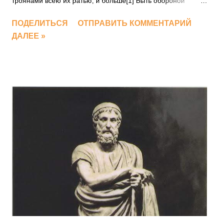
троянами всею их ратью; и больше[1] Быть обороной
данаям не мог уж ни ров, ни твердыня 5 Крепкая, та, что
ПОДЕЛИТЬСЯ
ОТПРАВИТЬ КОММЕНТАРИЙ
воздвигли судам на защиту и окрест Рвом обвели: не
ДАЛЕЕ »
почтили они гекатомбой бессмертных, Их не молили, да в
стане суда и добычи народа Зданье блюдет.[2] Не по воле
бессмертных воздвигнуто было Здание то, и не долго оно
на земле уцелело: 10 Гектор доколе дышал, и Пелид
бездействовал гневный, И доколе нерушенным град
возвышался Приамов, Гордое зданье данаев, стена
невредимой стояла, Но когда как троянские в брани погибли
герои, Так и аргивские многие пали, другие спаслися, 15 И
когда, Илион на десятое лето разрушив, В черных судах
аргивяне отплыли к отчизне любезной, В оное время совет
Посейдаон и Феб сотворили[3] Стену разрушить,
могущество рек на нее устремивши Всех, что с Идейских
гор изли...