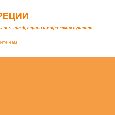
К основному контенту
ГРЕЦИИ
танов, нимф, героев и мифических существ
ите нам