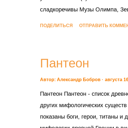
сладкоречивы Музы Олимпа, Зев
тогда наилучшими были… Пояс 
ПОДЕЛИТЬСЯ
ОТПРАВИТЬ КОММЕ
сплетясь… Общими были тогда 
бессмертных богов и смертных з
равны… Мужи и жены… 10 Старо
Пантеон
обладают возлюбленным младос
Младостью чуждые смерти… Оны
Автор:
Александр Бобров
августа 16
которыми Зевс Олимпийский во
Пантеон Пантеон - список древне
Также и тех, Посейдон которых…
других мифологических существ
преславного Девкалиона С мощн
показаны боги, герои, титаны и
всеми богами, Ложем она сочет
мифологии древней Греции в вид