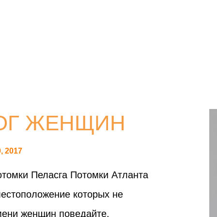
ЛОГ ЖЕНЩИН
, 2017
томки Пеласга Потомки Атланта
естоположение которых не
емени женщин поведайте,