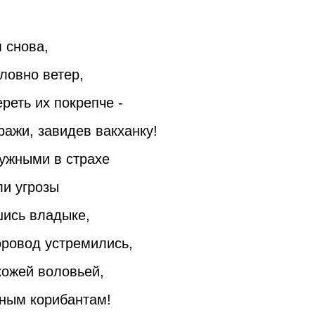
 снова,
ловно ветер,
реть их покрепче -
тражи, завидев вакханку!
ужными в страхе
ли угрозы
шись владыке,
оровод устремились,
кожей воловьей,
ным корибантам!