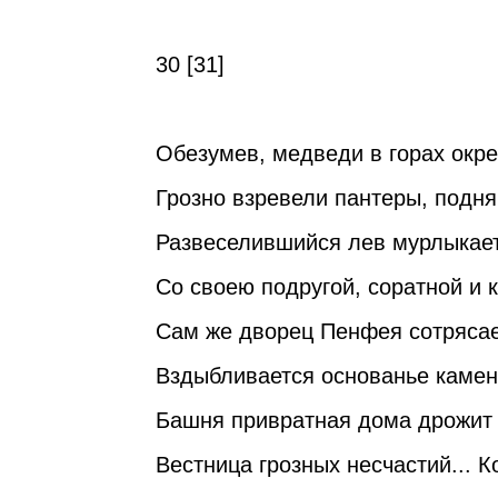
30 [31]
Обезумев, медведи в горах окр
Грозно взревели пантеры, подн
Развеселившийся лев мурлыкает
Со своею подругой, соратной и 
Сам же дворец Пенфея сотрясае
Вздыбливается основанье камен
Башня привратная дома дрожит 
Вестница грозных несчастий... 