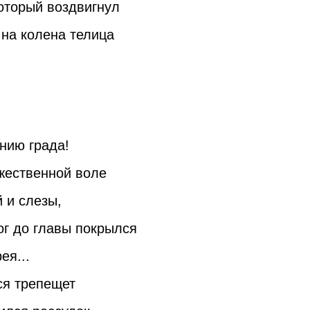
оторый воздвигнул
 на колена телица
нию града!
ожественной воле
 и слезы,
ог до главы покрылся
ея...
ся трепещет