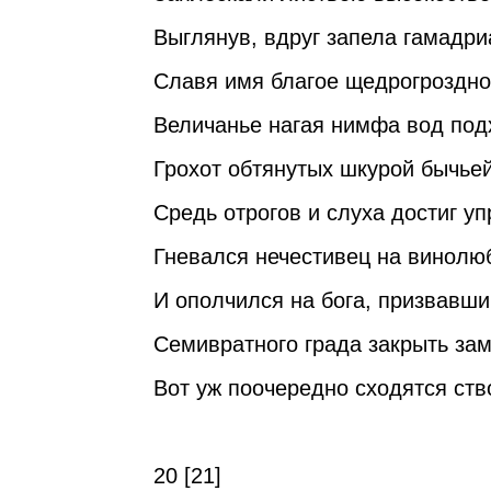
Выглянув, вдруг запела гамадри
Славя имя благое щедрогроздно
Величанье нагая нимфа вод под
Грохот обтянутых шкурой бычье
Средь отрогов и слуха достиг у
Гневался нечестивец на винолю
И ополчился на бога, призвавш
Семивратного града закрыть зам
Вот уж поочередно сходятся ств
20 [21]