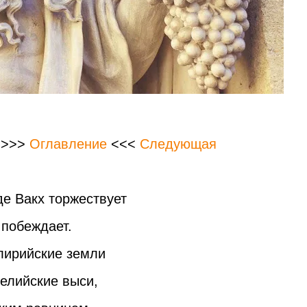
>>>
Оглавление
<<<
Следующая
де Вакх торжествует
 побеждает.
лирийские земли
пелийские выси,