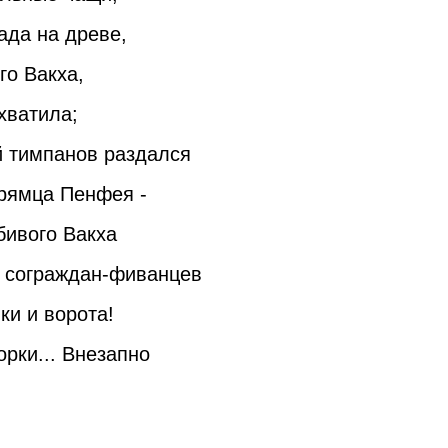
ада на древе,
го Вакха,
хватила;
й тимпанов раздался
прямца Пенфея -
бивого Вакха
и сограждан-фиванцев
ки и ворота!
орки... Внезапно