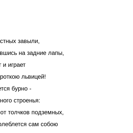
естных завыли,
явшись на задние лапы,
 и играет
кроткою львицей!
тся бурно -
ного строенья:
от толчков подземных,
Колеблется сам собою