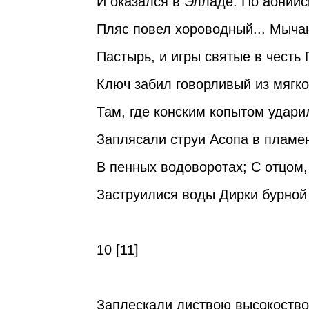
И оказался в Элладе. По аоний
Пляс повел хороводный... Мыча
Пастырь, и игры святые в честь 
Ключ забил говорливый из мягко
Там, где конским копытом удар
Заплясали струи Асопа в пламе
В пенных водоворотах; С отцом
Заструилися воды Дирки бурной 
10 [11]
Заплескали листвою высокоств