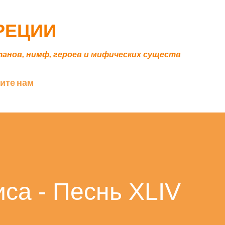
К основному контенту
ГРЕЦИИ
танов, нимф, героев и мифических существ
ите нам
са - Песнь XLIV