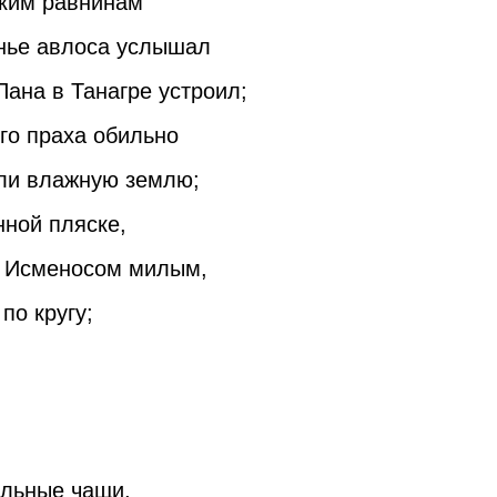
ским равнинам
нье авлоса услышал
Пана в Танагре устроил;
го праха обильно
или влажную землю;
нной пляске,
, Исменосом милым,
по кругу;
ольные чащи,