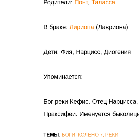
Родители:
Понт
,
Таласса
В браке:
Лириопа
(Лавриона)
Дети: Фия, Нарцисс, Диогения
Упоминается:
Бог реки Кефис. Отец Нарцисса,
Праксифеи. Именуется быколицы
ТЕМЫ:
БОГИ
КОЛЕНО 7
РЕКИ