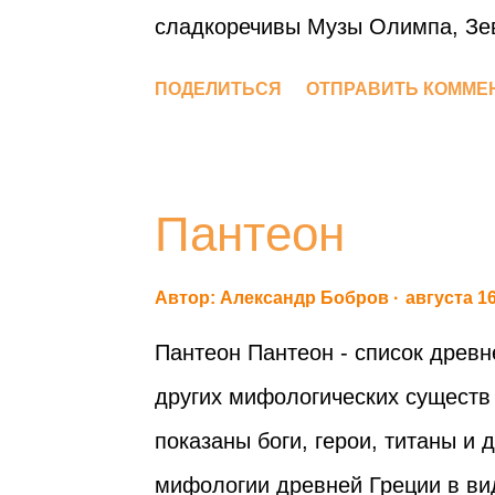
сладкоречивы Музы Олимпа, Зев
тогда наилучшими были… Пояс 
ПОДЕЛИТЬСЯ
ОТПРАВИТЬ КОММЕ
сплетясь… Общими были тогда 
бессмертных богов и смертных з
равны… Мужи и жены… 10 Старо
Пантеон
обладают возлюбленным младос
Младостью чуждые смерти… Оны
Автор:
Александр Бобров
августа 16
которыми Зевс Олимпийский во
Пантеон Пантеон - список древне
Также и тех, Посейдон которых…
других мифологических существ
преславного Девкалиона С мощн
показаны боги, герои, титаны и
всеми богами, Ложем она сочет
мифологии древней Греции в вид