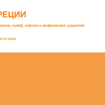
К основному контенту
ГРЕЦИИ
танов, нимф, героев и мифических существ
ите нам